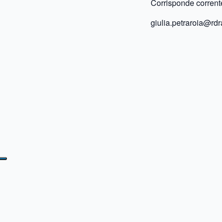
Corrisponde corrente
giulia.petraroia@rdra