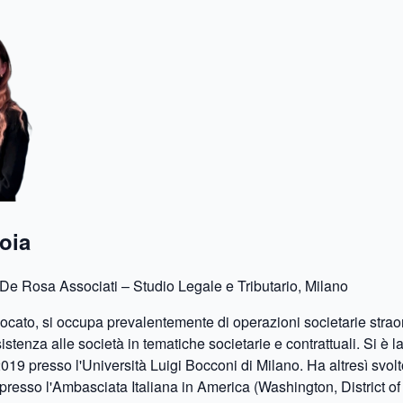
roia
e Rosa Associati – Studio Legale e Tributario, Milano
vocato, si occupa prevalentemente di operazioni societarie stra
istenza alle società in tematiche societarie e contrattuali. Si è l
019 presso l'Università Luigi Bocconi di Milano. Ha altresì svol
 presso l'Ambasciata Italiana in America (Washington, District o