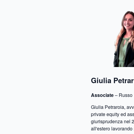
Giulia Petra
Associate
– Russo D
Giulia Petraroia, av
private equity ed ass
giurisprudenza nel 2
all'estero lavorando