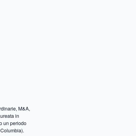
ordinarie, M&A,
aureata in
to un periodo
f Columbia).